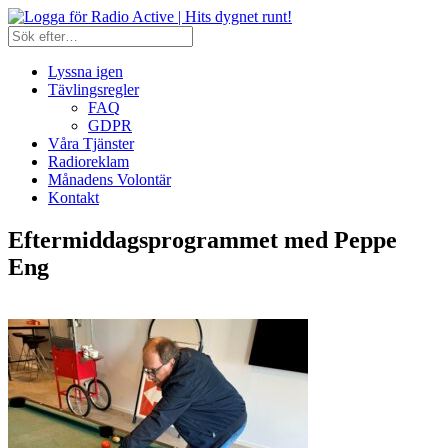
Lyssna igen
Tävlingsregler
FAQ
GDPR
Våra Tjänster
Radioreklam
Månadens Volontär
Kontakt
Eftermiddagsprogrammet med Peppe
Eng