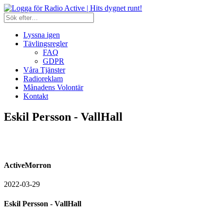
Lyssna igen
Tävlingsregler
FAQ
GDPR
Våra Tjänster
Radioreklam
Månadens Volontär
Kontakt
Eskil Persson - VallHall
ActiveMorron
2022-03-29
Eskil Persson - VallHall