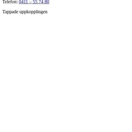
Telefon:
0411 – 55 74 80
Tappade uppkopplingen