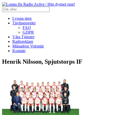
Lyssna igen
Tävlingsregler
FAQ
GDPR
Våra Tjänster
Radioreklam
Månadens Volontär
Kontakt
Henrik Nilsson, Spjutstorps IF