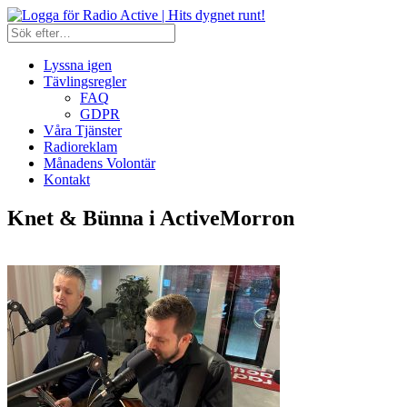
Lyssna igen
Tävlingsregler
FAQ
GDPR
Våra Tjänster
Radioreklam
Månadens Volontär
Kontakt
Knet & Bünna i ActiveMorron