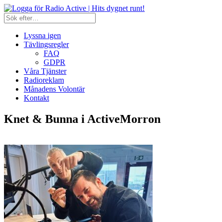
Lyssna igen
Tävlingsregler
FAQ
GDPR
Våra Tjänster
Radioreklam
Månadens Volontär
Kontakt
Knet & Bunna i ActiveMorron