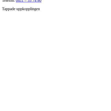
Telefon:
0411 – 55 74 80
Tappade uppkopplingen