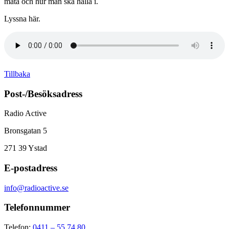
mäta och hur man ska hålla i.
Lyssna här.
Tillbaka
Post-/Besöksadress
Radio Active
Bronsgatan 5
271 39
Ystad
E-postadress
info@radioactive.se
Telefonnummer
Telefon:
0411 – 55 74 80