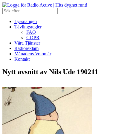
Lyssna igen
Tävlingsregler
FAQ
GDPR
Våra Tjänster
Radioreklam
Månadens Volontär
Kontakt
Nytt avsnitt av Nils Ude 190211