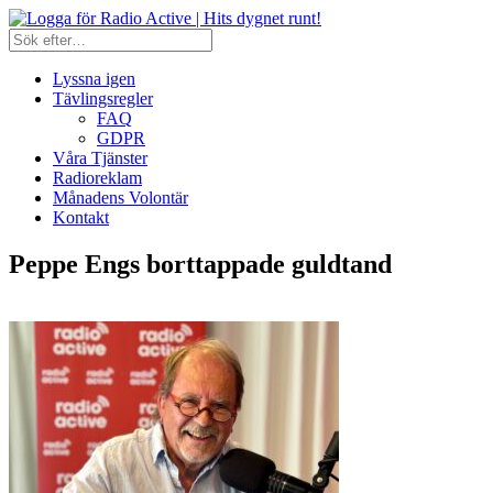
Lyssna igen
Tävlingsregler
FAQ
GDPR
Våra Tjänster
Radioreklam
Månadens Volontär
Kontakt
Peppe Engs borttappade guldtand