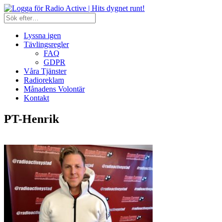
Lyssna igen
Tävlingsregler
FAQ
GDPR
Våra Tjänster
Radioreklam
Månadens Volontär
Kontakt
PT-Henrik