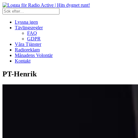
Lyssna igen
Tävlingsregler
FAQ
GDPR
Våra Tjänster
Radioreklam
Månadens Volontär
Kontakt
PT-Henrik