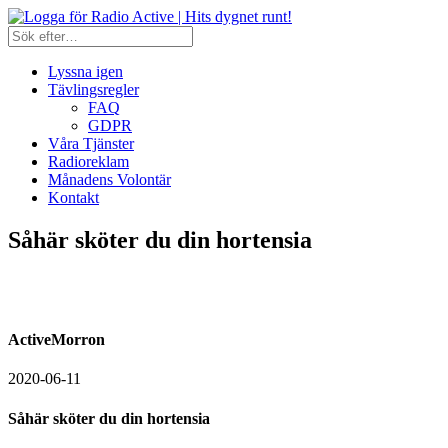
Lyssna igen
Tävlingsregler
FAQ
GDPR
Våra Tjänster
Radioreklam
Månadens Volontär
Kontakt
Såhär sköter du din hortensia
ActiveMorron
2020-06-11
Såhär sköter du din hortensia