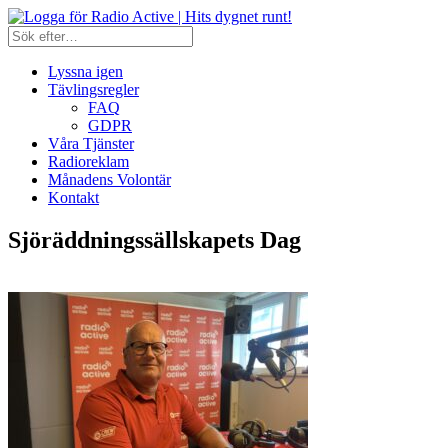
Lyssna igen
Tävlingsregler
FAQ
GDPR
Våra Tjänster
Radioreklam
Månadens Volontär
Kontakt
Sjöräddningssällskapets Dag