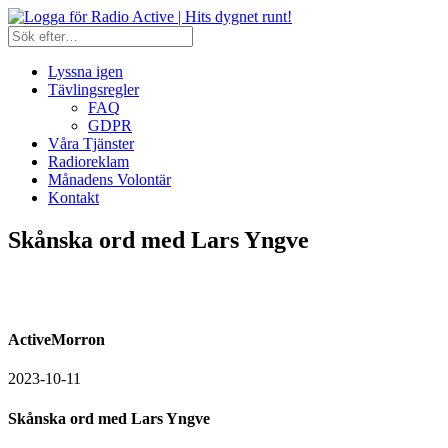
Lyssna igen
Tävlingsregler
FAQ
GDPR
Våra Tjänster
Radioreklam
Månadens Volontär
Kontakt
Skånska ord med Lars Yngve
ActiveMorron
2023-10-11
Skånska ord med Lars Yngve