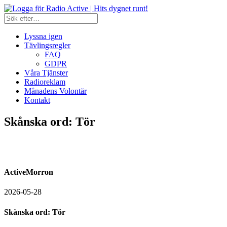
Lyssna igen
Tävlingsregler
FAQ
GDPR
Våra Tjänster
Radioreklam
Månadens Volontär
Kontakt
Skånska ord: Tör
ActiveMorron
2026-05-28
Skånska ord: Tör