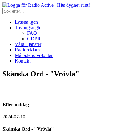
Lyssna igen
Tävlingsregler
FAQ
GDPR
Våra Tjänster
Radioreklam
Månadens Volontär
Kontakt
Skånska Ord - "Vrövla"
Eftermiddag
2024-07-10
Skånska Ord - "Vrövla"