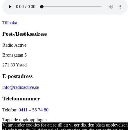
Tillbaka
Post-/Besöksadress
Radio Active
Bronsgatan 5
271 39
Ystad
E-postadress
info@radioactive.se
Telefonnummer
Telefon:
0411 – 55 74 80
Tappade uppkopplingen
Vi använder cookies för att se till att vi ger dig den bästa upplevelsen