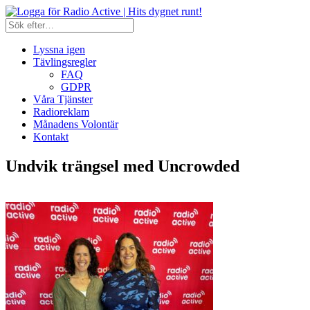
Lyssna igen
Tävlingsregler
FAQ
GDPR
Våra Tjänster
Radioreklam
Månadens Volontär
Kontakt
Undvik trängsel med Uncrowded