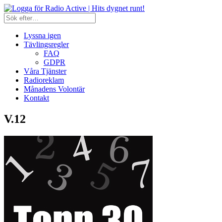
Lyssna igen
Tävlingsregler
FAQ
GDPR
Våra Tjänster
Radioreklam
Månadens Volontär
Kontakt
V.12