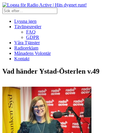
Lyssna igen
Tävlingsregler
FAQ
GDPR
Våra Tjänster
Radioreklam
Månadens Volontär
Kontakt
Vad händer Ystad-Österlen v.49