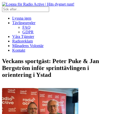
Lyssna igen
Tävlingsregler
FAQ
GDPR
Våra Tjänster
Radioreklam
Månadens Volontär
Kontakt
Veckans sportgäst: Peter Puke & Jan
Bergström inför sprinttävlingen i
orientering i Ystad