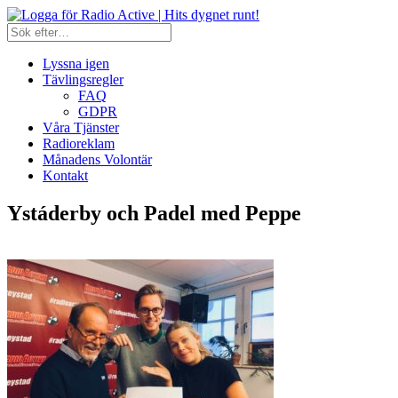
Lyssna igen
Tävlingsregler
FAQ
GDPR
Våra Tjänster
Radioreklam
Månadens Volontär
Kontakt
Ystáderby och Padel med Peppe