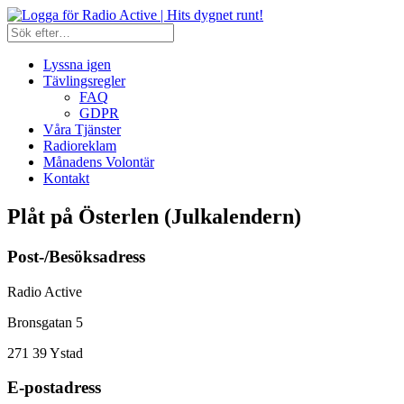
Lyssna igen
Tävlingsregler
FAQ
GDPR
Våra Tjänster
Radioreklam
Månadens Volontär
Kontakt
Plåt på Österlen (Julkalendern)
Post-/Besöksadress
Radio Active
Bronsgatan 5
271 39
Ystad
E-postadress