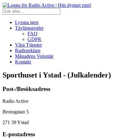
Lyssna igen
Tävlingsregler
FAQ
GDPR
Våra Tjänster
Radioreklam
Månadens Volontär
Kontakt
Sporthuset i Ystad - (Julkalender)
Post-/Besöksadress
Radio Active
Bronsgatan 5
271 39
Ystad
E-postadress