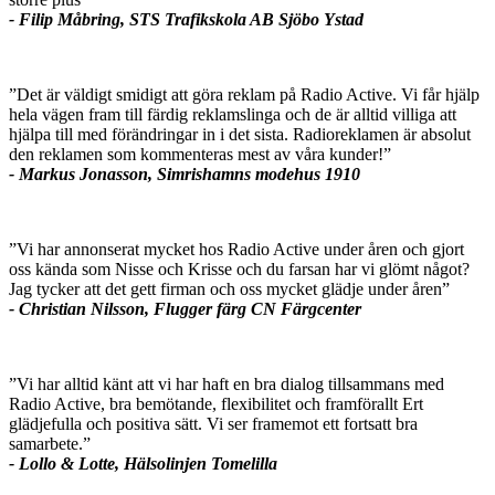
- Filip Måbring, STS Trafikskola AB Sjöbo Ystad
”Det är väldigt smidigt att göra reklam på Radio Active. Vi får hjälp
hela vägen fram till färdig reklamslinga och de är alltid villiga att
hjälpa till med förändringar in i det sista. Radioreklamen är absolut
den reklamen som kommenteras mest av våra kunder!”
- Markus Jonasson, Simrishamns modehus 1910
”Vi har annonserat mycket hos Radio Active under åren och gjort
oss kända som Nisse och Krisse och du farsan har vi glömt något?
Jag tycker att det gett firman och oss mycket glädje under åren”
- Christian Nilsson, Flugger färg CN Färgcenter
”Vi har alltid känt att vi har haft en bra dialog tillsammans med
Radio Active, bra bemötande, flexibilitet och framförallt Ert
glädjefulla och positiva sätt. Vi ser framemot ett fortsatt bra
samarbete.”
- Lollo & Lotte, Hälsolinjen Tomelilla