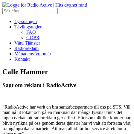
Lyssna igen
Tävlingsregler
FAQ
GDPR
Våra Tjänster
Radioreklam
Månadens Volontär
Kontakt
Calle Hammer
Sagt om reklam i RadioActive
"RadioActive har varit en bra samarbetspartners till oss på STS. Vill
man nå ut lokalt och på en marknad där många lyssnar finns det
ingen tvekan att radioreklam ger effekt. Eftersom allt fler kunder har
blivit nyfikna på oss genom deras tjänster har vi valt att fortsätta vårt
framgångsrika samarbete. Att man alltid får bra service är ett ännu
större plus"