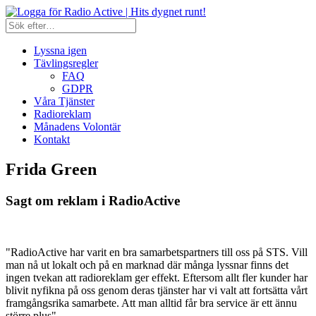
Lyssna igen
Tävlingsregler
FAQ
GDPR
Våra Tjänster
Radioreklam
Månadens Volontär
Kontakt
Frida Green
Sagt om reklam i RadioActive
"RadioActive har varit en bra samarbetspartners till oss på STS. Vill
man nå ut lokalt och på en marknad där många lyssnar finns det
ingen tvekan att radioreklam ger effekt. Eftersom allt fler kunder har
blivit nyfikna på oss genom deras tjänster har vi valt att fortsätta vårt
framgångsrika samarbete. Att man alltid får bra service är ett ännu
större plus"