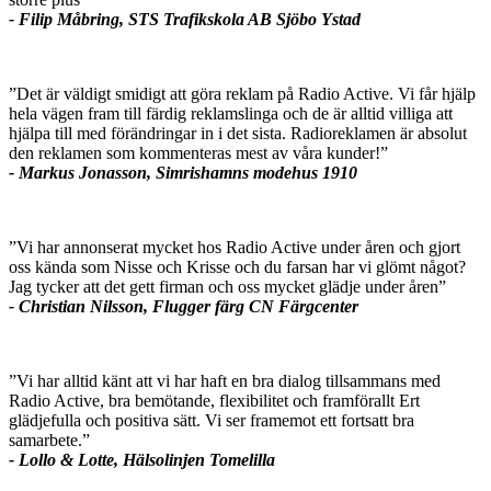
- Filip Måbring, STS Trafikskola AB Sjöbo Ystad
”Det är väldigt smidigt att göra reklam på Radio Active. Vi får hjälp
hela vägen fram till färdig reklamslinga och de är alltid villiga att
hjälpa till med förändringar in i det sista. Radioreklamen är absolut
den reklamen som kommenteras mest av våra kunder!”
- Markus Jonasson, Simrishamns modehus 1910
”Vi har annonserat mycket hos Radio Active under åren och gjort
oss kända som Nisse och Krisse och du farsan har vi glömt något?
Jag tycker att det gett firman och oss mycket glädje under åren”
- Christian Nilsson, Flugger färg CN Färgcenter
”Vi har alltid känt att vi har haft en bra dialog tillsammans med
Radio Active, bra bemötande, flexibilitet och framförallt Ert
glädjefulla och positiva sätt. Vi ser framemot ett fortsatt bra
samarbete.”
- Lollo & Lotte, Hälsolinjen Tomelilla